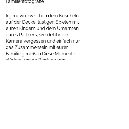
Familienfotografie.
Irgendwo zwischen dem Kuscheln
auf der Decke, lustigen Spielen mit
euren Kindern und dem Umarmen
eures Partners, werdet ihr die
Kamera vergessen und einfach nur
das Zusammensein mit eurer
Familie genießen Diese Momente
stärken unsere Bindung und
ermöglichen es uns, Quality-Time
mit unseren Liebsten zu erleben.
So werdet ihr mehr als nur
„Familienfotos“ haben. Ihr werdet
wunderschöne Erinnerungen an ein
kleines Abenteuer als Familie haben,
die ihr euch noch Jahre später
immer wieder gerne
zusammengekuschelt auf der