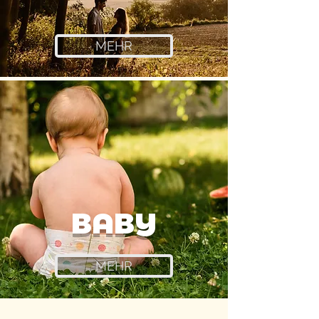
MEHR
BABY
MEHR