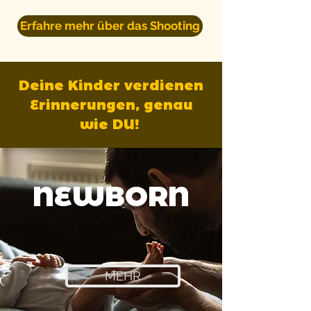
Erfahre mehr über das Shooting
Deine Kinder verdienen
Erinnerungen, genau
wie DU!
NEWBORN
MEHR