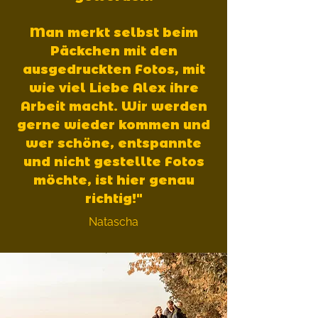
Man merkt selbst beim
Päckchen mit den
ausgedruckten Fotos, mit
wie viel Liebe Alex ihre
Arbeit macht. Wir werden
gerne wieder kommen und
wer schöne, entspannte
und nicht gestellte Fotos
möchte, ist hier genau
richtig!"
Natascha